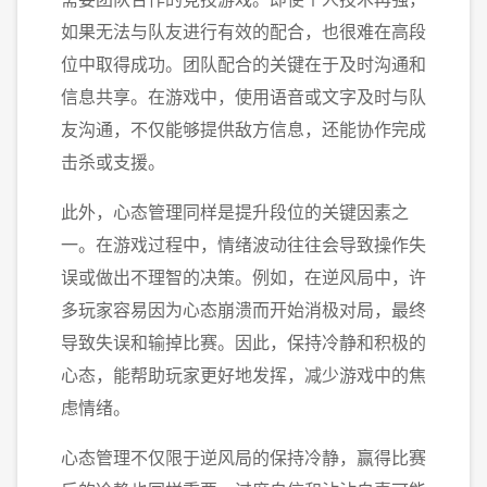
如果无法与队友进行有效的配合，也很难在高段
位中取得成功。团队配合的关键在于及时沟通和
信息共享。在游戏中，使用语音或文字及时与队
友沟通，不仅能够提供敌方信息，还能协作完成
击杀或支援。
此外，心态管理同样是提升段位的关键因素之
一。在游戏过程中，情绪波动往往会导致操作失
误或做出不理智的决策。例如，在逆风局中，许
多玩家容易因为心态崩溃而开始消极对局，最终
导致失误和输掉比赛。因此，保持冷静和积极的
心态，能帮助玩家更好地发挥，减少游戏中的焦
虑情绪。
心态管理不仅限于逆风局的保持冷静，赢得比赛