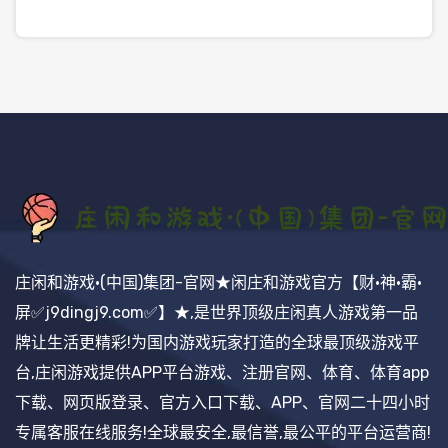
庄闲和游戏·(中国)集团-官网★闲庄和游戏官方【财·神·霸·
屏✅j9dingj9.com✅】★,是世界顶级庄闲真人游戏第一品
牌让生活更精彩!为国内游戏玩家打造的全球最顶级游戏平
台,庄闲游戏提供APP平台游戏、注册官网、体育、体育app
下载、网页版登录、官方入口下载、APP、官网二十四小时
专属客服在线服务!全球最安全,最信誉,最公平的平台运营商!