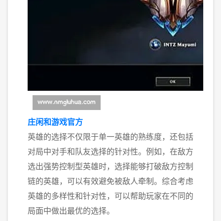
庄闲和游戏官方
英雄的选择不仅限于单一英雄的熟练度，还包括
对局中对手和队友选择的针对性。例如，在敌方
选出强势控制型英雄时，选择能够打破敌方控制
链的英雄，可以有效避免被敌人牵制。综合考虑
英雄的多样性和针对性，可以帮助玩家在不同的
局面中做出最优的选择。