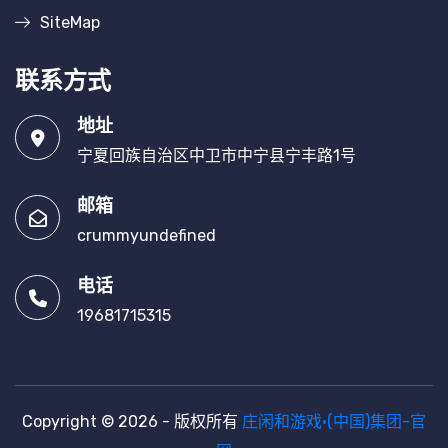
SiteMap
联系方式
地址
宁夏回族自治区中卫市中宁县宁丰路1号
邮箱
crummyundefined
电话
19681715315
Copyright © 2026 - 版权所有
庄闲和游戏·(中国)集团-官