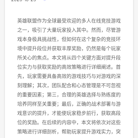
英雄联盟作为全球最受欢迎的多人在线竞技游戏
之一，吸引了大量玩家投入其中。然而，尽管游
戏本身极具挑战性，但如何在这个复杂的竞技环
境中提升段位并获取丰厚奖励，仍然是每个玩家
所关心的焦点。本文将从四个关键方面对提升段
位实力与获取奖励的高效策略进行详细阐述。首
先，玩家需要具备高效的游戏技巧与对游戏的深
刻理解；其次，团队配合和心态管理是不可忽视
的重要因素；第三，合理的英雄选择与熟练度的
培养同样至关重要；最后，正确的战术部署与游
戏意识的提升，才能使玩家稳步前行，获取高段
位的奖励。在后续的内容中，本文将依次对这些
策略进行详细剖析，帮助玩家提升游戏实力，突